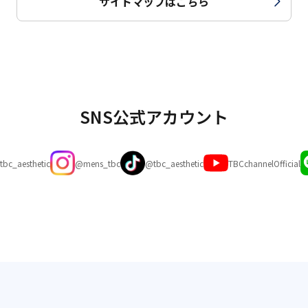
サイトマップはこちら
SNS公式アカウント
tbc_aesthetic
@mens_tbc
@tbc_aesthetic
TBCchannelOfficial