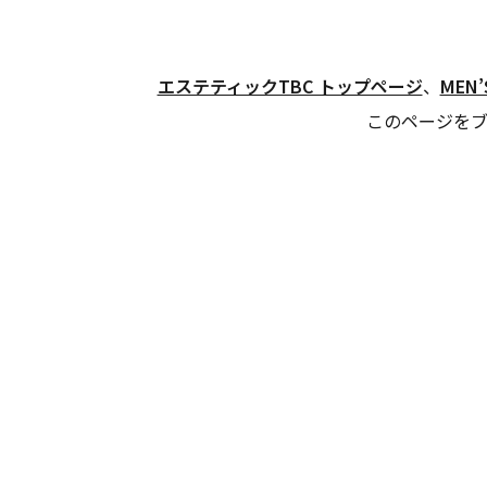
エステティックTBC トップページ
、
MEN
このページを